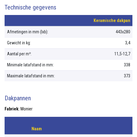
Technische gegevens
Keramische dakpan
Afmetingen in mm (lxb):
443x280
Gewicht in kg:
3,4
Aantal per m²:
11,5-12,7
Minimale latafstand in mm:
338
Maximale latafstand in mm:
373
Dakpannen
Fabriek:
Monier
Naam