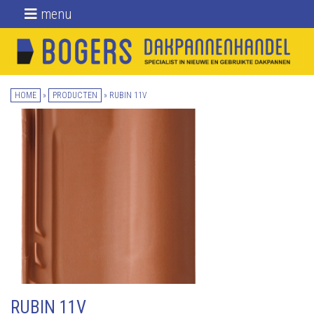
menu
Home
Nieuwe dakpannen
HOME
»
PRODUCTEN
»
RUBIN 11V
Gebruikte
dakpannen
Daktoebehoren
Over ons
Blog
Locatie
Contact
RUBIN 11V