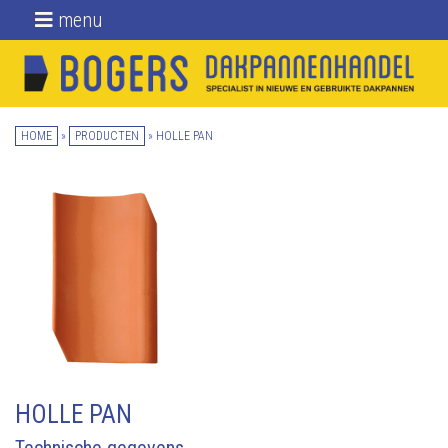
menu
Home
Nieuwe dakpannen
HOME
»
PRODUCTEN
»
HOLLE PAN
Gebruikte
dakpannen
Daktoebehoren
Over ons
Blog
Locatie
Contact
HOLLE PAN