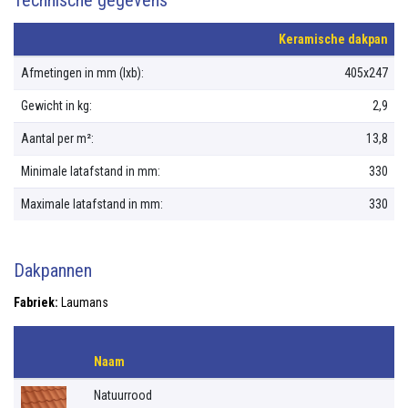
Technische gegevens
Keramische dakpan
Afmetingen in mm (lxb):
405x247
Gewicht in kg:
2,9
Aantal per m²:
13,8
Minimale latafstand in mm:
330
Maximale latafstand in mm:
330
Dakpannen
Fabriek:
Laumans
Naam
Natuurrood