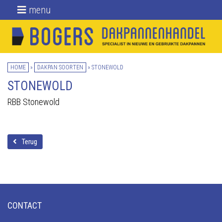
menu
Home
Nieuwe dakpannen
HOME
»
DAKPAN SOORTEN
»
STONEWOLD
Gebruikte
dakpannen
STONEWOLD
RBB Stonewold
Daktoebehoren
Over ons
Terug
Blog
Locatie
Contact
CONTACT