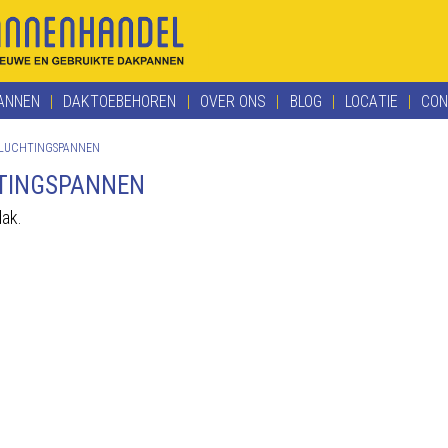
ANNEN
DAKTOEBEHOREN
OVER ONS
BLOG
LOCATIE
CON
TLUCHTINGSPANNEN
HTINGSPANNEN
dak.