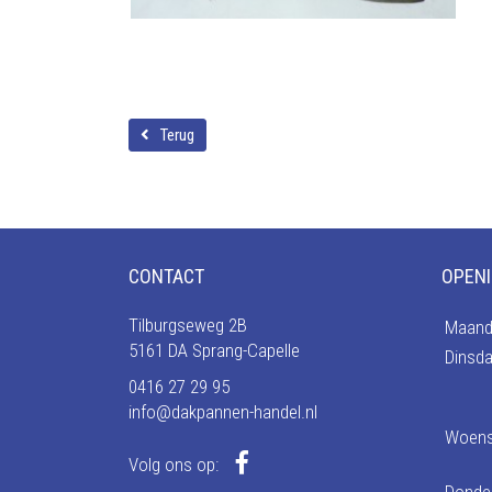
Terug
CONTACT
OPENI
Tilburgseweg 2B
Maand
5161 DA Sprang-Capelle
Dinsd
0416 27 29 95
info@dakpannen-handel.nl
Woen
Volg ons op: