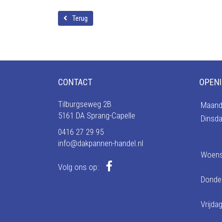
Terug
CONTACT
OPENI
Tilburgseweg 2B
Maand
5161 DA Sprang-Capelle
Dinsd
0416 27 29 95
info@dakpannen-handel.nl
Woen
Volg ons op:
Donde
Vrijda