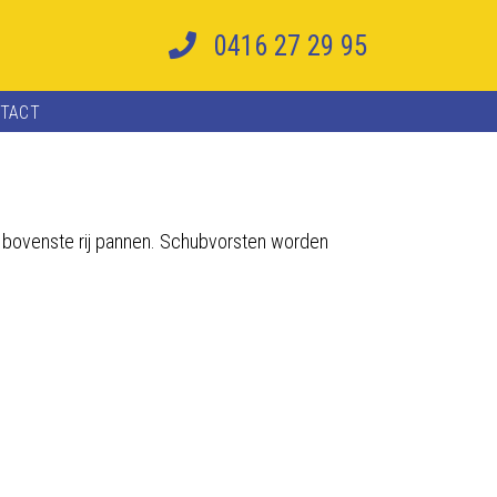
0416 27 29 95
TACT
de bovenste rij pannen. Schubvorsten worden