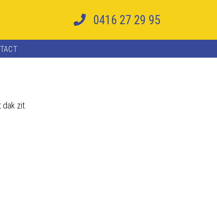
0416 27 29 95
TACT
dak zit.