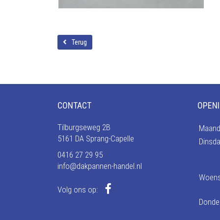
Terug
CONTACT
OPENI
Tilburgseweg 2B
Maand
5161 DA Sprang-Capelle
Dinsd
0416 27 29 95
info@dakpannen-handel.nl
Woen
Volg ons op:
Donde