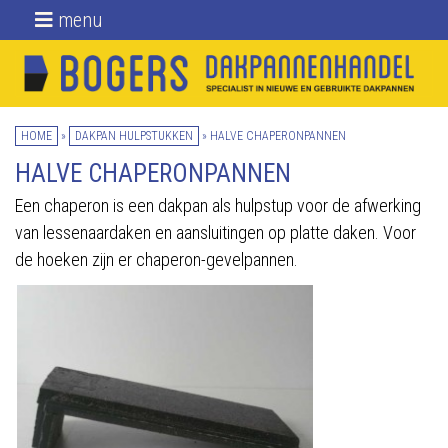
menu
Home
Nieuwe dakpannen
HOME
»
DAKPAN HULPSTUKKEN
»
HALVE CHAPERONPANNEN
Gebruikte
dakpannen
HALVE CHAPERONPANNEN
Een chaperon is een dakpan als hulpstup voor de afwerking
Daktoebehoren
van lessenaardaken en aansluitingen op platte daken. Voor
Over ons
de hoeken zijn er chaperon-gevelpannen.
Blog
Locatie
Contact