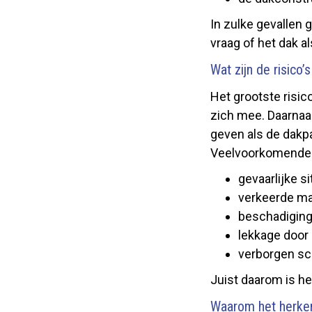
In zulke gevallen 
vraag of het dak a
Wat zijn de risico
Het grootste risic
zich mee. Daarnaas
geven als de dakpa
Veelvoorkomende ri
gevaarlijke s
verkeerde ma
beschadigin
lekkage door 
verborgen sch
Juist daarom is het
Waarom het herkenn