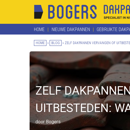
HOME
NIEUWE DAKPANNEN
GEBRUIKTE DAKP
HOME
»
BLOG
»
ZELF DAKPANNEN VERVANGEN OF UITBESTED
ZELF DAKPANNEN
UITBESTEDEN: WA
door Bogers