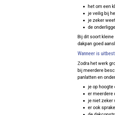
het om een k
je veilig bij
je zeker weet
de onderligge
Bij dit soort klei
dakpan goed aansl
Wanneer is uitbes
Zodra het werk gro
bij meerdere besc
panlatten en onder
je op hoogte
er meerdere
je niet zeker
er ook sprak
de dakconstru