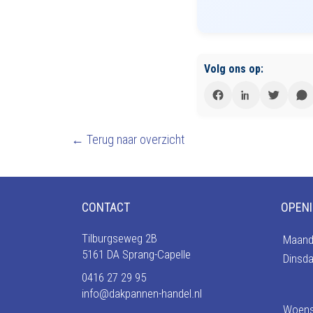
Volg ons op:
← Terug naar overzicht
CONTACT
OPENI
Tilburgseweg 2B
Maand
5161 DA Sprang-Capelle
Dinsd
0416 27 29 95
info@dakpannen-handel.nl
Woen