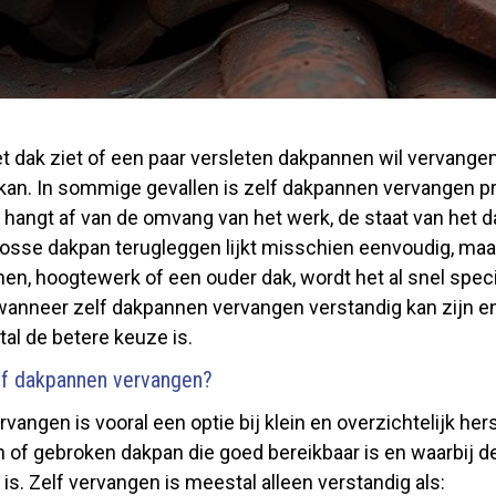
 dak ziet of een paar versleten dakpannen wil vervangen,
f kan. In sommige gevallen is zelf dakpannen vervangen p
Het hangt af van de omvang van het werk, de staat van het d
 losse dakpan terugleggen lijkt misschien eenvoudig, maa
, hoogtewerk of een ouder dak, wordt het al snel specia
 wanneer zelf dakpannen vervangen verstandig kan zijn 
al de betere keuze is.
lf dakpannen vervangen?
vangen is vooral een optie bij klein en overzichtelijk her
of gebroken dakpan die goed bereikbaar is en waarbij de
 is. Zelf vervangen is meestal alleen verstandig als: