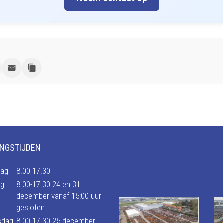
NGSTIJDEN
ag
8.00-17.30
ag
8.00-17.30 24 en 31
december vanaf 15:00 uur
gesloten
sdag
8.00-17.30 25 december